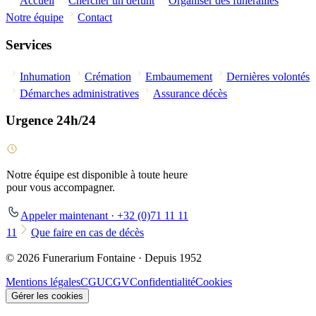
Accueil
Chercher un défunt
Organiser des funérailles
Notre équipe
Contact
Services
Inhumation
Crémation
Embaumement
Dernières volontés
Démarches administratives
Assurance décès
Urgence 24h/24
Notre équipe est disponible à toute heure
pour vous accompagner.
Appeler maintenant · +32 (0)71 11 11
11
Que faire en cas de décès
© 2026 Funerarium Fontaine · Depuis 1952
Mentions légales
CGU
CGV
Confidentialité
Cookies
Gérer les cookies