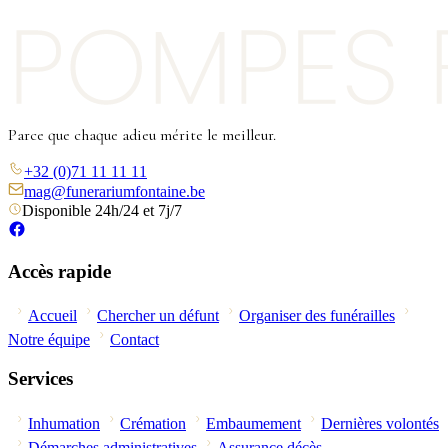
Parce que chaque adieu mérite le meilleur.
+32 (0)71 11 11 11
mag@funerariumfontaine.be
Disponible 24h/24 et 7j/7
Accès rapide
Accueil
Chercher un défunt
Organiser des funérailles
Notre équipe
Contact
Services
Inhumation
Crémation
Embaumement
Dernières volontés
Démarches administratives
Assurance décès